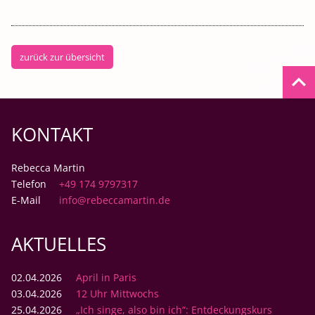
zurück zur übersicht
keyboard_arrow_up
KONTAKT
Rebecca Martin
Telefon
+49 174 9797317
E-Mail
info@rebeccamartin.de
AKTUELLES
02.04.2026
April in Paris
03.04.2026
12 Uhr Mittwochs
25.04.2026
„Ich singe, also bin ich“: Entdeckungskurs