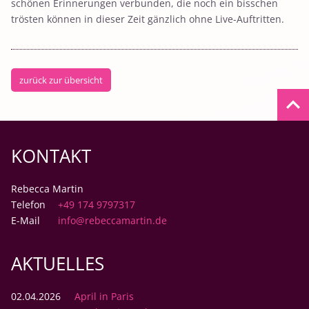
schönen Erinnerungen verbunden, die noch ein bisschen
trösten können in dieser Zeit gänzlich ohne Live-Auftritten.
zurück zur übersicht
keyboard_arrow_up
KONTAKT
Rebecca Martin
Telefon
+49 174 9797317
E-Mail
info@rebeccamartin.de
AKTUELLES
02.04.2026
April in Paris