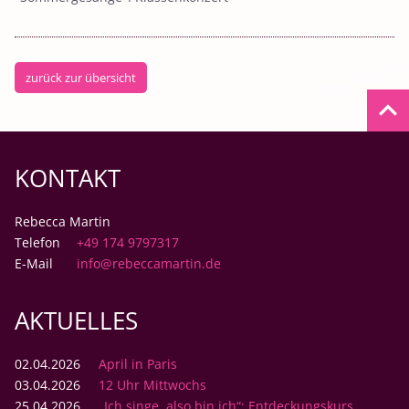
zurück zur übersicht
keyboard_arrow_up
KONTAKT
Rebecca Martin
Telefon
+49 174 9797317
E-Mail
info@rebeccamartin.de
AKTUELLES
02.04.2026
April in Paris
03.04.2026
12 Uhr Mittwochs
25.04.2026
„Ich singe, also bin ich“: Entdeckungskurs