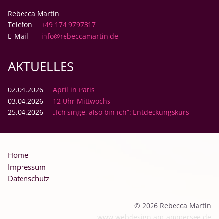
Rebecca Martin
Telefon
+49 174 9797317
E-Mail
info@rebeccamartin.de
AKTUELLES
02.04.2026
April in Paris
03.04.2026
12 Uhr Mittwochs
25.04.2026
„Ich singe, also bin ich“: Entdeckungskurs
Navigation
Home
überspringen
Impressum
Datenschutz
© 2026 Rebecca Martin
www.webdesign-am-ammersee.de